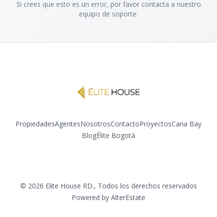
Si crees que esto es un error, por favor contacta a nuestro
equipo de soporte.
Propiedades
Agentes
Nosotros
Contacto
Proyectos
Cana Bay
Blog
Élite Bogotá
Instagram
YouTube
©
2026
Elite House RD.
,
Todos los derechos reservados
Powered by
AlterEstate