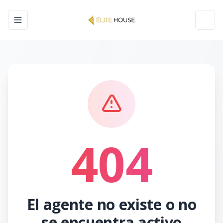
Toggle navigation menu
Toggl
404
El agente no existe o no
se encuentra activo