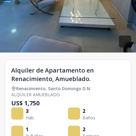
Alquiler de Apartamento en
Renacimiento, Amueblado.
Renacimiento
,
Santo Domingo D.N.
ALQUILER AMUEBLADO
US$ 1,750
3
2
Hab.
Baños
1
2
½ Baños
Parqueo