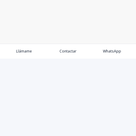
Llámame
Contactar
WhatsApp
Propiedades
Agentes
Nosotros
Contacto
Proyectos
Cana Bay