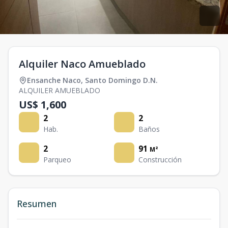
Alquiler Naco Amueblado
Ensanche Naco
,
Santo Domingo D.N.
ALQUILER AMUEBLADO
US$ 1,600
2
2
Hab.
Baños
2
91
M²
Parqueo
Construcción
Resumen