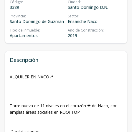
Código
:
Ciudad
:
3389
Santo Domingo D.N.
Provincia
:
Sector
:
Santo Domingo de Guzmán
Ensanche Naco
Tipo de inmueble
:
Año de Construcción
:
Apartamentos
2019
Descripción
ALQUILER EN NACO📍
Torre nueva de 11 niveles en el corazón ❤ de Naco, con
amplias áreas sociales en ROOFTOP
-2 habitaciones