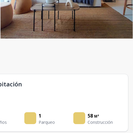
bitación
1
58
M²
ños
Parqueo
Construcción