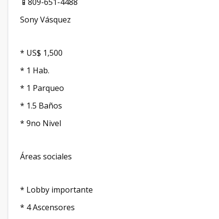
📱809-651-4488
Sony Vásquez
* US$ 1,500
* 1 Hab.
* 1 Parqueo
* 1.5 Baños
* 9no Nivel
Áreas sociales
* Lobby importante
* 4 Ascensores