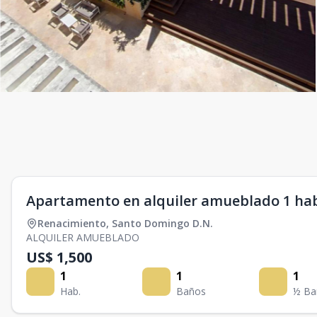
Apartamento en alquiler amueblado 1 ha
Renacimiento
,
Santo Domingo D.N.
ALQUILER AMUEBLADO
US$ 1,500
1
1
1
Hab.
Baños
½ Ba