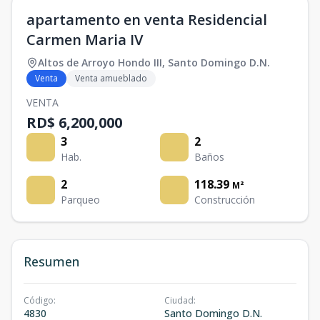
apartamento en venta Residencial
Carmen Maria IV
Altos de Arroyo Hondo III
,
Santo Domingo D.N.
Venta
Venta amueblado
VENTA
RD$ 6,200,000
3
2
Hab.
Baños
2
118.39
M²
Parqueo
Construcción
Resumen
Código
:
Ciudad
:
4830
Santo Domingo D.N.