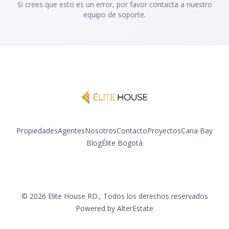
Si crees que esto es un error, por favor contacta a nuestro
equipo de soporte.
Propiedades
Agentes
Nosotros
Contacto
Proyectos
Cana Bay
Blog
Élite Bogotá
Instagram
YouTube
©
2026
Elite House RD.
,
Todos los derechos reservados
Powered by
AlterEstate