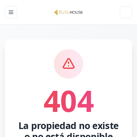
Toggle navigation menu
Toggl
404
La propiedad no existe
o no está disponible