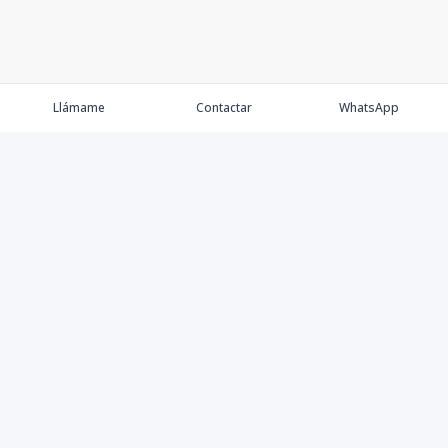
Llámame
Contactar
WhatsApp
Propiedades
Agentes
Nosotros
Contacto
Proyectos
Cana Bay
Blog
Élite Bogotá