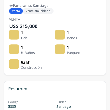
Panorama
,
Santiago
Venta
Venta amueblado
VENTA
US$ 215,000
1
1
Hab.
Baños
1
1
½ Baños
Parqueo
82
M²
Construcción
Resumen
Código
:
Ciudad
:
5335
Santiago