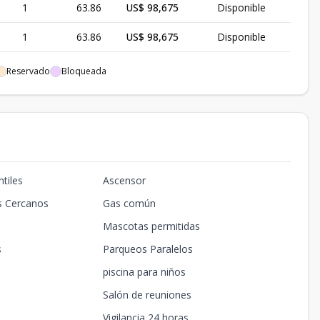
1
63.86
US$ 98,675
Disponible
1
63.86
US$ 98,675
Disponible
1
882
US$ 121,940
Disponible
Reservado
Bloqueada
1
63.86
US$ 98,675
Disponible
1
63.86
US$ 98.67
Disponible
1
63.86
US$ 98.67
Disponible
tiles
Ascensor
-
-
-
Disponible
s Cercanos
Gas común
1
45
US$ 72,706
Disponible
Mascotas permitidas
s
Parqueos Paralelos
piscina para niños
Salón de reuniones
Vigilancia 24 horas