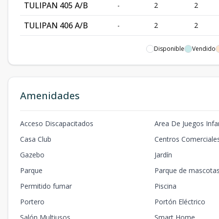
TULIPAN 405 A/B
-
2
2
TULIPAN 406 A/B
-
2
2
TULIPAN 503 C
-
3
2
Disponible
Vendido
TULIPAN 505 A/B
-
2
2
TULIPAN 506 A/B
-
2
2
Amenidades
TULIPAN 507 A/B
-
2
2
Acceso Discapacitados
Area De Juegos Infan
Modelo 21
-
-
-
Casa Club
Centros Comerciale
1 HAB
-
1
1
Gazebo
Jardín
Parque
Parque de mascota
Permitido fumar
Piscina
Portero
Portón Eléctrico
Salón Multiusos
Smart Home