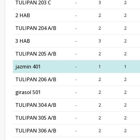
TULIPAN 203 C
-
3
2
2 HAB
-
2
2
TULIPAN 204 A/B
-
2
2
3 HAB
-
3
2
TULIPAN 205 A/B
-
2
2
jazmin 401
-
1
1
TULIPAN 206 A/B
-
2
2
girasol 501
-
2
2
TULIPAN 304 A/B
-
2
2
TULIPAN 305 A/B
-
2
2
TULIPAN 306 A/B
-
2
2