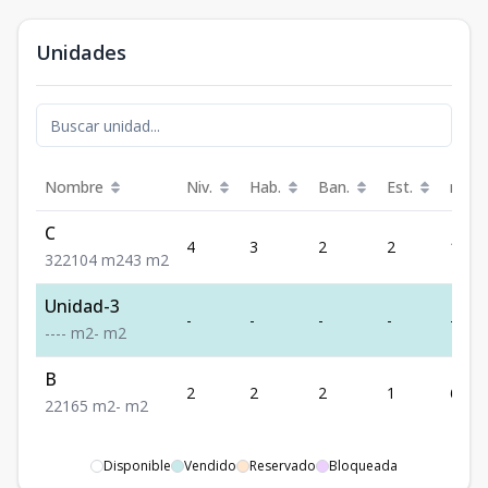
Unidades
Nombre
Niv.
Hab.
Ban.
Est.
m²
C
4
3
2
2
104
3
2
2
104
m2
43
m2
Unidad-3
-
-
-
-
-
-
-
-
-
m2
-
m2
B
2
2
2
1
65
2
2
1
65
m2
-
m2
Disponible
Vendido
Reservado
Bloqueada