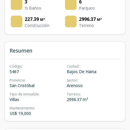
3
6
½ Baños
Parqueo
227.39
2996.37
M²
M²
Construcción
Terreno
Resumen
Código
:
Ciudad
:
5467
Bajos De Haina
Provincia
:
Sector
:
San Cristóbal
Arenoso
Tipo de inmueble
:
Terreno
:
Villas
2996.37 m²
Mantenimiento
:
US$ 19,000