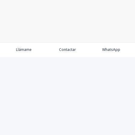
Llámame
Contactar
WhatsApp
Propiedades
Agentes
Nosotros
Contacto
Proyectos
Cana Bay