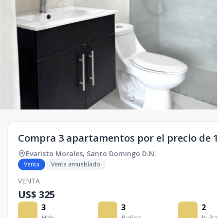
Compra 3 apartamentos por el precio de 1
Evaristo Morales
,
Santo Domingo D.N.
Venta
Venta amueblado
VENTA
US$ 325
3
3
2
Hab.
Baños
½ Ba