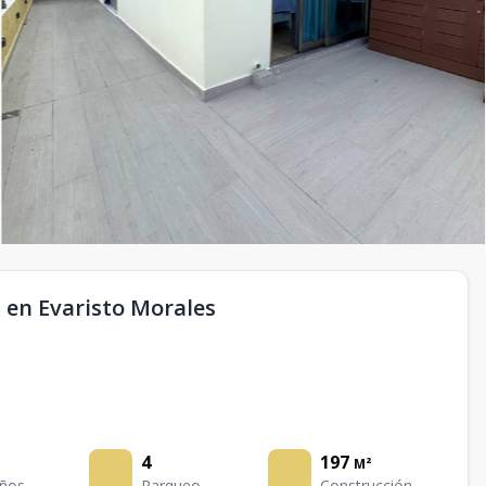
 en Evaristo Morales
4
197
M²
ños
Parqueo
Construcción