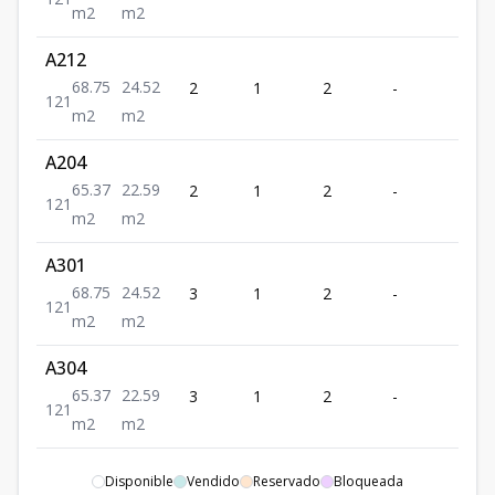
m2
m2
A212
68.75
24.52
2
1
2
-
1
1
2
1
m2
m2
A204
65.37
22.59
2
1
2
-
1
1
2
1
m2
m2
A301
68.75
24.52
3
1
2
-
1
1
2
1
m2
m2
A304
65.37
22.59
3
1
2
-
1
1
2
1
m2
m2
A401
Disponible
Vendido
Reservado
Bloqueada