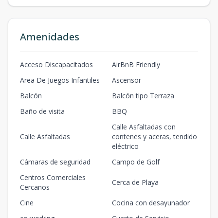
68.75
24.52
4
1
2
-
1
1
2
1
m2
m2
A404
Amenidades
65.37
22.59
4
1
2
-
1
1
2
1
m2
m2
Acceso Discapacitados
AirBnB Friendly
A408
Area De Juegos Infantiles
Ascensor
68.75
24.49
4
1
2
-
1
Balcón
Balcón tipo Terraza
1
2
1
m2
m2
Baño de visita
BBQ
B110
Calle Asfaltadas con
Calle Asfaltadas
contenes y aceras, tendido
137.25
212.7
1
2
3
-
1
2
3
1
eléctrico
m2
m2
Cámaras de seguridad
Campo de Golf
B210
Centros Comerciales
137.25
62.45
Cerca de Playa
2
2
3
-
1
Cercanos
2
3
1
m2
m2
Cine
Cocina con desayunador
B302