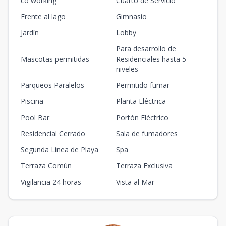
co working
Cuarto de Servicio
64.51
23.51
3
1
2
-
1
1
Frente al lago
2
1
Gimnasio
m2
m2
Jardín
Lobby
B608
Para desarrollo de
115.14
132.26
6
2
2
1
1
Mascotas permitidas
Residenciales hasta 5
2
2
1
niveles
m2
m2
Parqueos Paralelos
Permitido fumar
B203
Piscina
Planta Eléctrica
64.51
13.84
2
1
2
-
1
1
2
1
m2
m2
Pool Bar
Portón Eléctrico
Residencial Cerrado
Sala de fumadores
Unidad-17
-
-
-
-
-
Segunda Linea de Playa
Spa
-
-
-
-
m2
-
m2
Terraza Común
Terraza Exclusiva
Unidad-18
-
-
-
-
-
Vigilancia 24 horas
Vista al Mar
-
-
-
-
m2
-
m2
A101
68.75
23.3
1
1
2
-
1
1
2
1