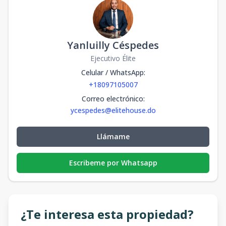
m2
m2
Yanluilly Céspedes
Ejecutivo Élite
Celular / WhatsApp
:
+18097105007
Correo electrónico
:
ycespedes@elitehouse.do
Llámame
Escribeme por Whatsapp
¿Te interesa esta propiedad?