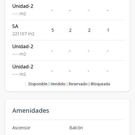
Unidad-2
-
-
-
-
-
-
-
-
-
m2
5A
5
2
2
1
1
2
2
1
107
m2
Unidad-2
-
-
-
-
-
-
-
-
-
m2
Unidad-2
-
-
-
-
-
-
-
-
-
m2
Disponible
Vendido
Reservado
Bloqueada
Unidad-2
-
-
-
-
-
-
-
-
-
m2
Unidad-2
Amenidades
-
-
-
-
-
-
-
-
-
m2
Unidad-2
Ascensor
Balcón
-
-
-
-
-
-
-
-
-
m2