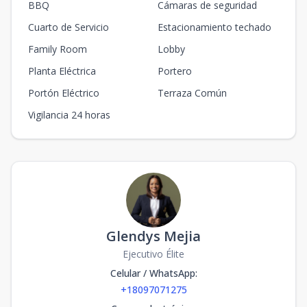
BBQ
Cámaras de seguridad
Unidad-2
Cuarto de Servicio
Estacionamiento techado
-
-
-
-
-
-
-
-
-
m2
Family Room
Lobby
Planta Eléctrica
Portero
Unidad-2
-
-
-
-
-
-
-
-
-
m2
Portón Eléctrico
Terraza Común
Vigilancia 24 horas
Unidad-2
-
-
-
-
-
-
-
-
-
m2
2D
2
2
2
-
1
2
2
1
75
m2
Glendys Mejia
Ejecutivo Élite
Celular / WhatsApp
:
+18097071275