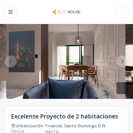
Toggle navigation menu
Toggl
Excelente Proyecto de 2 habitaciones
Urbanización Tropical
,
Santo Domingo D.N.
DESDE
HASTA