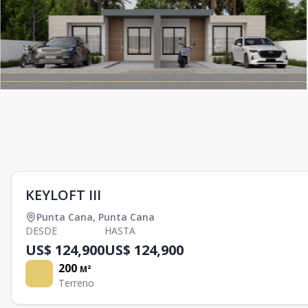
KEYLOFT III
Punta Cana
,
Punta Cana
DESDE
HASTA
US$ 124,900
US$ 124,900
200
M²
Terreno