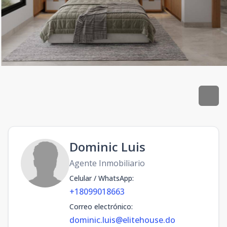
Dominic Luis
Agente Inmobiliario
Celular / WhatsApp
:
+18099018663
Correo electrónico
:
dominic.luis@elitehouse.do