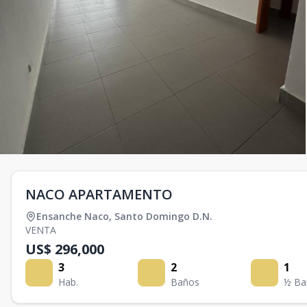
NACO APARTAMENTO
Ensanche Naco
,
Santo Domingo D.N.
VENTA
US$ 296,000
3
2
1
Hab.
Baños
½ Ba