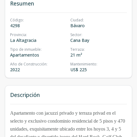
Resumen
Código
:
Ciudad
:
4298
Bávaro
Provincia
:
Sector
:
La Altagracia
Cana Bay
Tipo de inmueble
:
Terraza
:
Apartamentos
21 m²
Año de Construcción
:
Mantenimiento
:
2022
US$ 225
Descripción
Apartamento con jacuzzi privado y terraza privad en el
selecto y exclusivo condominio residencial de 5 pisos y 470
unidades, exquisitamente ubicado entre los hoyos 3, 4 y 5
del desafiante y divertido juego del Hard Rock. Golf Club