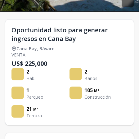
Oportunidad listo para generar
ingresos en Cana Bay
Cana Bay
,
Bávaro
VENTA
US$ 225,000
2
2
Hab.
Baños
1
105
M²
Parqueo
Construcción
21
M²
Terraza