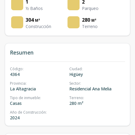
1
2
½ Baños
Parqueo
304
280
M²
M²
Construcción
Terreno
Resumen
Código
:
Ciudad
:
4364
Higüey
Provincia
:
Sector
:
La Altagracia
Residencial Ana Melia
Tipo de inmueble
:
Terreno
:
Casas
280 m²
Año de Construcción
:
2024