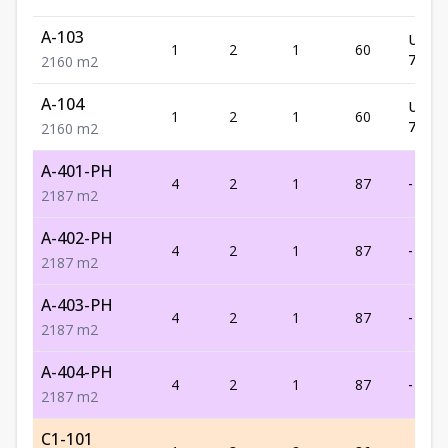
A-103
US$
1
2
1
60
79,56
2
1
60
m2
A-104
US$
1
2
1
60
79,56
2
1
60
m2
A-401-PH
4
2
1
87
-
2
1
87
m2
A-402-PH
4
2
1
87
-
2
1
87
m2
A-403-PH
4
2
1
87
-
2
1
87
m2
A-404-PH
4
2
1
87
-
2
1
87
m2
C1-101