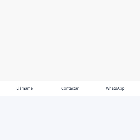
C2-1-201
2
3
2
82
-
3
2
82
m2
C2-1-202
2
3
2
82
-
3
2
82
m2
C2-1-203
US$
2
3
2
82
83,99
3
2
82
m2
C2-1-204
US$
2
3
2
82
83,99
3
2
82
m2
Llámame
Contactar
WhatsApp
C2-1-301
3
3
2
82
-
3
2
82
m2
C2-1-301
US$
3
3
2
82
80,70
3
2
82
m2
C2-1-302
3
3
2
82
-