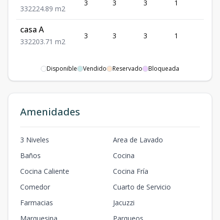
3
3
3
1
2
3
3
2
224.89
m2
casa A
3
3
3
1
2
3
3
2
203.71
m2
Disponible
Vendido
Reservado
Bloqueada
Amenidades
3 Niveles
Area de Lavado
Baños
Cocina
Cocina Caliente
Cocina Fría
Comedor
Cuarto de Servicio
Farmacias
Jacuzzi
Marquesina
Parqueos