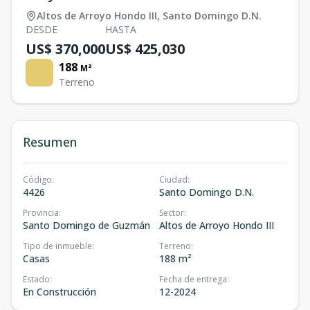
Altos de Arroyo Hondo III
,
Santo Domingo D.N.
DESDE
HASTA
US$ 370,000
US$ 425,030
188
M²
Terreno
Resumen
Código
:
Ciudad
:
4426
Santo Domingo D.N.
Provincia
:
Sector
:
Santo Domingo de Guzmán
Altos de Arroyo Hondo III
Tipo de inmueble
:
Terreno
:
Casas
188 m²
Estado
:
Fecha de entrega
:
En Construcción
12-2024