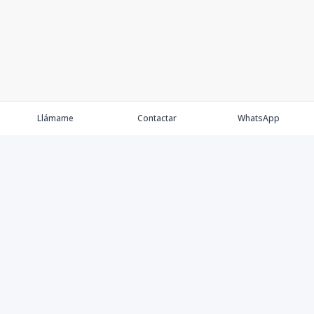
Llámame
Contactar
WhatsApp
Propiedades
Agentes
Nosotros
Contacto
Proyectos
Cana Bay