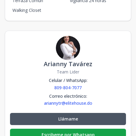
Terraza Común
Vigilancia 24 horas
Walking Closet
Arianny Tavárez
Team Lider
Celular / WhatsApp
:
809-804-7077
Correo electrónico
:
ariannytr@elitehouse.do
Llámame
Escribeme por Whatsapp