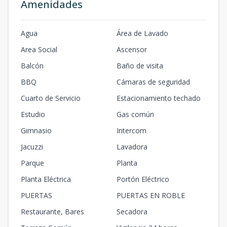
-
-
-
-
m2
-
m2
Amenidades
Apto
-
-
-
-
-
Agua
Área de Lavado
-
-
-
-
m2
-
m2
Area Social
Ascensor
Balcón
Baño de visita
BBQ
Cámaras de seguridad
Cuarto de Servicio
Estacionamiento techado
Estudio
Gas común
Gimnasio
Intercom
Jacuzzi
Lavadora
Parque
Planta
Planta Eléctrica
Portón Eléctrico
PUERTAS
PUERTAS EN ROBLE
Restaurante, Bares
Secadora