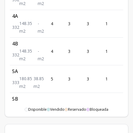
m2
m2
4A
148.35
-
4
3
3
1
2
3
3
2
m2
m2
4B
148.35
-
4
3
3
1
2
3
3
2
m2
m2
5A
180.85
38.85
5
3
3
1
3
3
3
3
m2
m2
5B
180.85
38.85
6
3
3
1
3
Disponible
Vendido
Reservado
Bloqueada
3
3
3
m2
m2
Apto
-
-
-
-
-