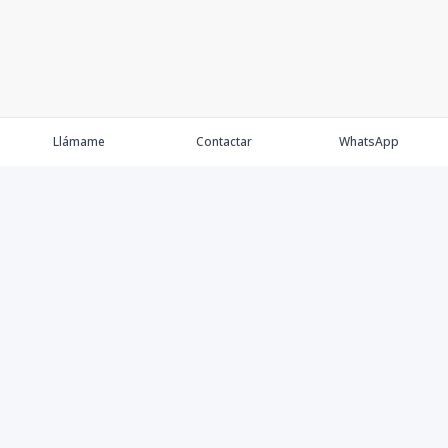
Llámame
Contactar
WhatsApp
Propiedades
Agentes
Nosotros
Contacto
Proyectos
Cana Bay
Blog
Élite Bogotá