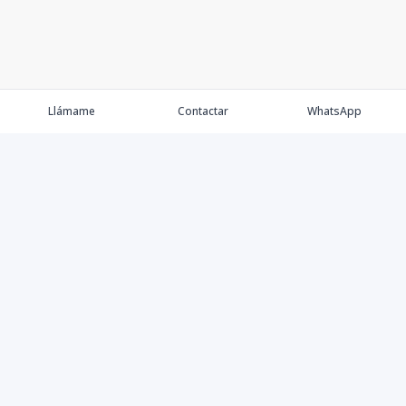
Llámame
Contactar
WhatsApp
Propiedades
Agentes
Nosotros
Contacto
Proyectos
Cana Bay
Blog
Élite Bogotá