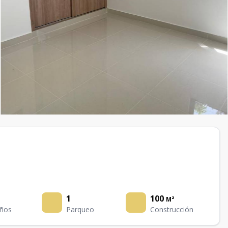
1
100
M²
ños
Parqueo
Construcción