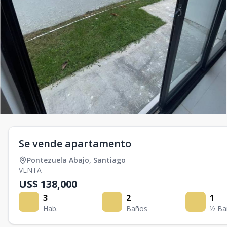
Se vende apartamento
Pontezuela Abajo
,
Santiago
VENTA
US$ 138,000
3
2
1
Hab.
Baños
½ Ba