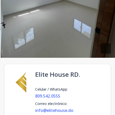
Elite House RD.
Celular / WhatsApp
:
809.542.0555
Correo electrónico
:
info@elitehouse.do