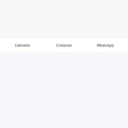
Llámame
Contactar
WhatsApp
Propiedades
Agentes
Nosotros
Contacto
Proyectos
Cana Bay