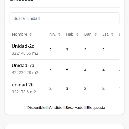
Nombre
Niv.
Hab.
Ban.
Est.
m²
Unidad-2c
2
3
2
2
146.
3
2
2
146.65
m2
Unidad-7a
7
4
2
2
226.
4
2
2
226.28
m2
unidad 2b
2
3
2
2
178.6
3
2
2
178.6
m2
Disponible
Vendido
Reservado
Bloqueada