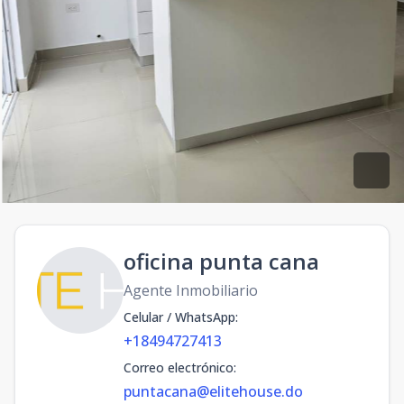
oficina punta cana
Agente Inmobiliario
Celular / WhatsApp
:
+18494727413
Correo electrónico
:
puntacana@elitehouse.do