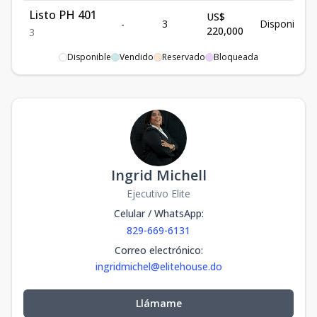
Listo PH 401
US$
-
3
Disponible
220,000
3
Disponible
Vendido
Reservado
Bloqueada
Plano 101
US$
-
3
Disponible
147,000
3
Ingrid Michell
Ejecutivo Elite
Celular / WhatsApp
:
829-669-6131
Correo electrónico
:
ingridmichel@elitehouse.do
Llámame