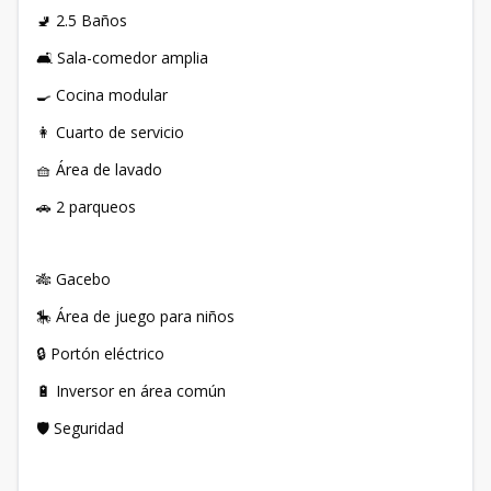
🚽 2.5 Baños
🛋️ Sala-comedor amplia
🍳 Cocina modular
👩 Cuarto de servicio
🧺 Área de lavado
🚗 2 parqueos
🎋 Gacebo
🎠 Área de juego para niños
🔒 Portón eléctrico
🔋 Inversor en área común
🛡️ Seguridad