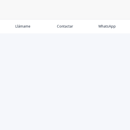
Llámame
Contactar
WhatsApp
Propiedades
Agentes
Nosotros
Contacto
Proyectos
Cana Bay
Blog
Élite Bogotá