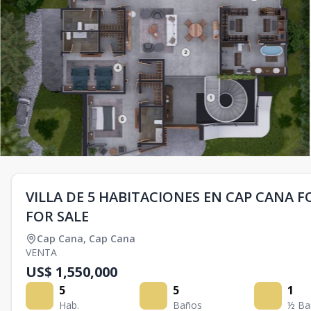
VILLA DE 5 HABITACIONES EN CAP CANA F
FOR SALE
Cap Cana
,
Cap Cana
VENTA
US$ 1,550,000
5
5
1
Hab.
Baños
½ Ba