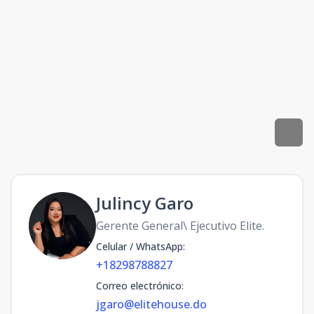
Julincy Garo
Gerente General\ Ejecutivo Elite.
Celular / WhatsApp
:
+18298788827
Correo electrónico
:
jgaro@elitehouse.do