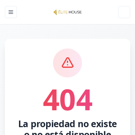
Toggle navigation menu
Toggl
404
La propiedad no existe
o no está disponible