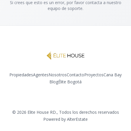
Si crees que esto es un error, por favor contacta a nuestro
equipo de soporte.
Propiedades
Agentes
Nosotros
Contacto
Proyectos
Cana Bay
Blog
Élite Bogotá
Instagram
YouTube
©
2026
Elite House RD.
,
Todos los derechos reservados
Powered by
AlterEstate