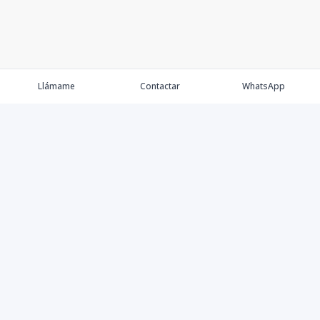
Llámame
Contactar
WhatsApp
Propiedades
Agentes
Nosotros
Contacto
Proyectos
Cana Bay
Blog
Élite Bogotá